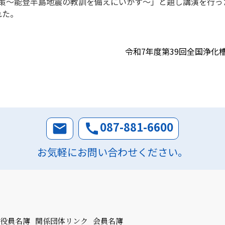
対策～能登半島地震の教訓を備えにいかす～」と題し講演を行
れた。
令和7年度第39回全国浄化
087-881-6600
email
call
お気軽にお問い合わせください。
役員名簿
関係団体リンク
会員名簿