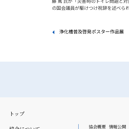
藤 篤 氏が「災害時のトイレ問題と
の国会議員が駆けつけ祝辞を述べら
投
浄化槽普及啓発ポスター作品展
稿
ナ
ビ
ゲ
ー
シ
ョ
ン
トップ
協会概要
情報公開
協会について