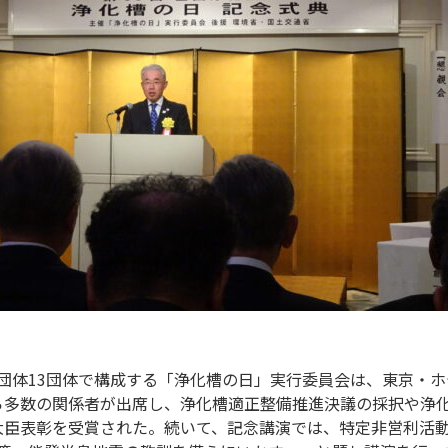
関係団体13団体で構成する「浄化槽の日」実行委員会は、東京・
ら多数の関係者が出席し、浄化槽適正整備推進決議の採択や浄
大臣表彰を受賞された。続いて、記念講演では、特定非営利活動